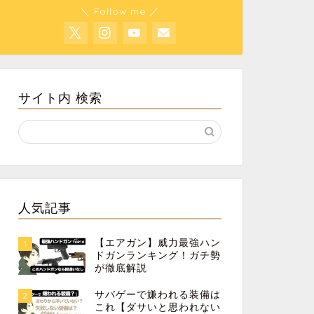
＼ Follow me ／
サイト内 検索
人気記事
【エアガン】威力最強ハン
1
ドガンランキング！ガチ勢
が徹底解説
サバゲーで嫌われる装備は
2
これ【ダサいと思われない