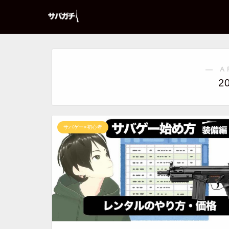
― A
2
サバゲー×初心者